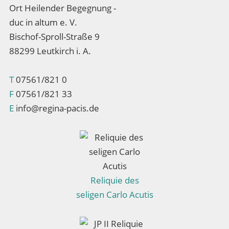
Ort Heilender Begegnung -
duc in altum e. V.
Bischof-Sproll-Straße 9
88299 Leutkirch i. A.
T
07561/821 0
F
07561/821 33
E
info@regina-pacis.de
Reliquie des
seligen Carlo Acutis