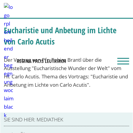
Eucharistie und Anbetung im Lichte
von Carlo Acutis
Der Vortrag von Pfr. Tobias Brantl über die
REGINA PACIS LEUTKIRCH
Ausstellung "Eucharistische Wunder der Welt" vom
Hl. Carlo Acutis. Thema des Vortrags: "Eucharistie und
Anbetung im Lichte von Carlo Acutis".
Mit Klick auf "Youtube-Video anzeigen" stimmen Sie
den Datenschutzerklärungen von Youtube zu. Ihre
Zustimmung gilt nur für dieses Browserfenster und
diesen Besuch. Sie können Ihre Zustimmung
MEDIATHEK
jederzeit über einen Button in den
Datenschutzhinweisen zurückziehen.