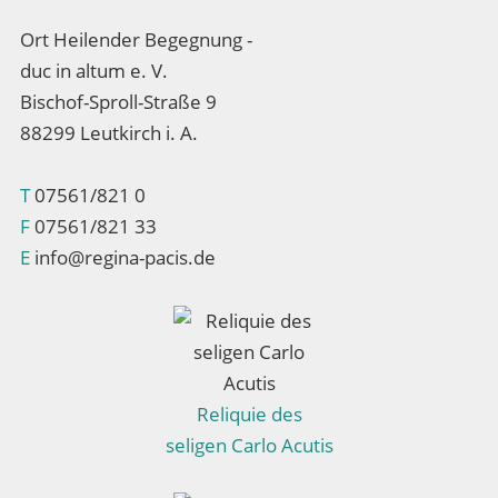
Ort Heilender Begegnung -
duc in altum e. V.
Bischof-Sproll-Straße 9
88299 Leutkirch i. A.
T
07561/821 0
F
07561/821 33
E
info@regina-pacis.de
Reliquie des
seligen Carlo Acutis