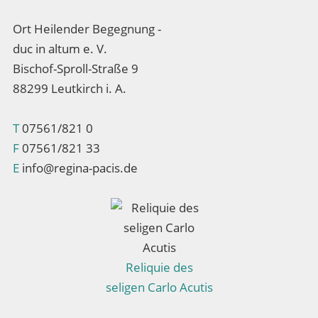
Ort Heilender Begegnung -
duc in altum e. V.
Bischof-Sproll-Straße 9
88299 Leutkirch i. A.
T
07561/821 0
F
07561/821 33
E
info@regina-pacis.de
Reliquie des
seligen Carlo Acutis