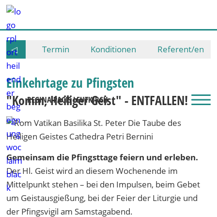
◁
Termin
Konditionen
Referent/en
Einkehrtage zu Pfingsten
"Komm, Heiliger Geist" - ENTFALLEN!
REGINA PACIS LEUTKIRCH
Gemeinsam die Pfingsttage feiern und erleben.
Der Hl. Geist wird an diesem Wochenende im
Mittelpunkt stehen – bei den Impulsen, beim Gebet
um Geistausgießung, bei der Feier der Liturgie und
der Pfingsvigil am Samstagabend.