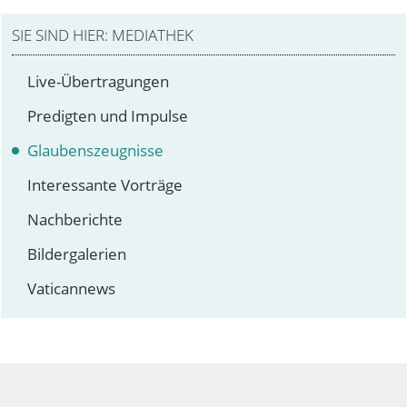
den Datenschutzerklärungen von Youtube zu. Ihre
Zustimmung gilt nur für dieses Browserfenster und
diesen Besuch. Sie können Ihre Zustimmung
MEDIATHEK
jederzeit über einen Button in den
Datenschutzhinweisen zurückziehen.
Live-Übertragungen
YOUTUBE-VIDEO ANZEIGEN
Predigten und Impulse
Glaubenszeugnisse
Interessante Vorträge
Nachberichte
Bildergalerien
Vaticannews