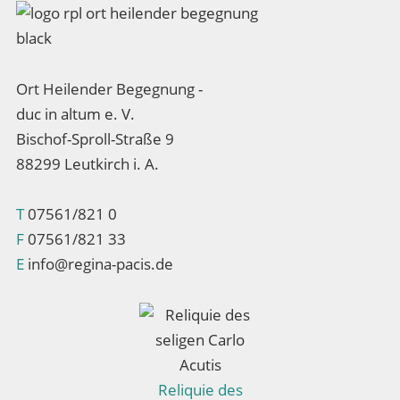
Ort Heilender Begegnung -
duc in altum e. V.
Bischof-Sproll-Straße 9
88299 Leutkirch i. A.
T
07561/821 0
F
07561/821 33
E
info@regina-pacis.de
Reliquie des